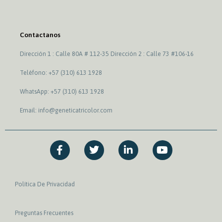
Contactanos
Dirección 1 : Calle 80A # 112-35 Dirección 2 : Calle 73 #106-16
Teléfono: +57 (310) 613 1928
WhatsApp: +57 (310) 613 1928
Email: info@geneticatricolor.com
F
T
L
Y
a
w
i
o
c
i
n
u
e
t
k
t
b
t
e
u
Política De Privacidad
o
e
d
b
o
r
i
e
k
n
Preguntas Frecuentes