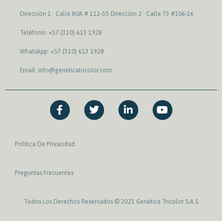
Dirección 1 : Calle 80A # 112-35 Dirección 2 : Calle 73 #106-16
Teléfono: +57 (310) 613 1928
WhatsApp: +57 (310) 613 1928
Email: info@geneticatricolor.com
F
T
L
Y
a
w
i
o
c
i
n
u
e
t
k
t
b
t
e
u
Política De Privacidad
o
e
d
b
o
r
i
e
k
n
Preguntas Frecuentes
-
-
f
i
n
Todos Los Derechos Reservados © 2021 Genética Tricolor S.A.S