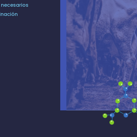
 necesarios
inación
.