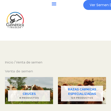
Ir
Ver Semen D
al
contenido
Inicio
/ Venta de semen
Venta de semen
RAZAS CÁRNICAS
CRUCES
ESPECIALIZADAS
8 PRODUCTOS
123 PRODUCTOS