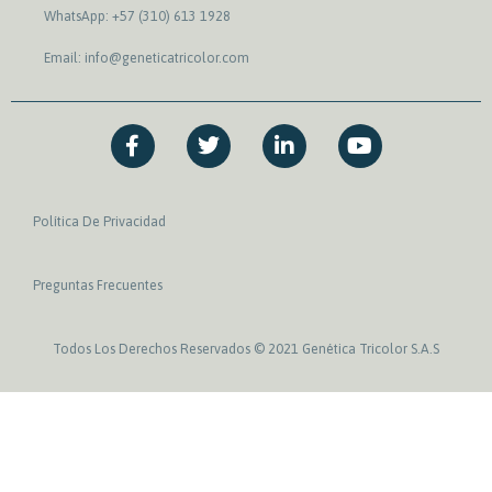
WhatsApp: +57 (310) 613 1928
Email: info@geneticatricolor.com
F
T
L
Y
a
w
i
o
c
i
n
u
e
t
k
t
b
t
e
u
Política De Privacidad
o
e
d
b
o
r
i
e
k
n
Preguntas Frecuentes
-
-
f
i
n
Todos Los Derechos Reservados © 2021 Genética Tricolor S.A.S