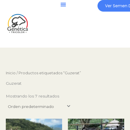
Ir
Ver Semen D
al
contenido
Inicio
/ Productos etiquetados “Guzerat”
Guzerat
Mostrando los 7 resultados