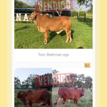
Toro
Brahman rojo
$
0