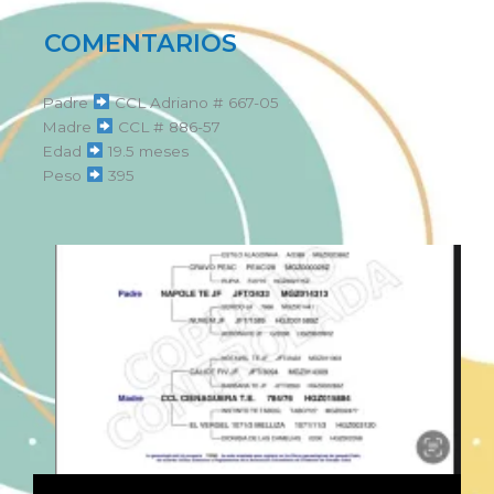
COMENTARIOS
Padre
CCL Adriano # 667-05
Madre
CCL # 886-57
Edad
19.5 meses
Peso
395