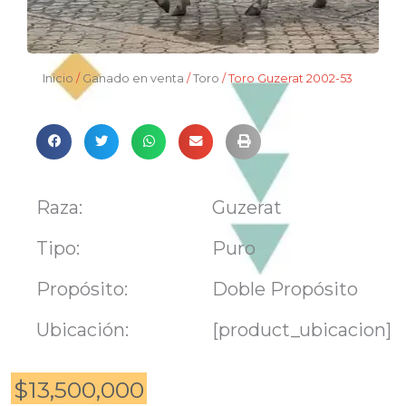
Inicio
/
Ganado en venta
/
Toro
/ Toro Guzerat 2002-53
Raza:
Guzerat
Tipo:
Puro
Propósito:
Doble Propósito
Ubicación:
[product_ubicacion]
$
13,500,000