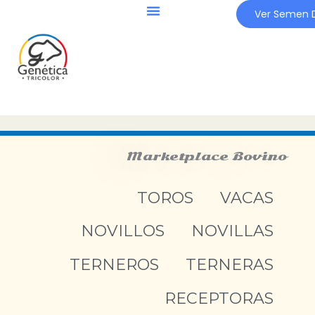
Ir
Ver Semen D
al
contenido
Marketplace Bovino
TOROS
VACAS
NOVILLOS
NOVILLAS
TERNEROS
TERNERAS
RECEPTORAS