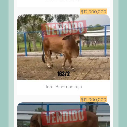
$
12,000,000
Toro
Brahman rojo
$
12,000,000