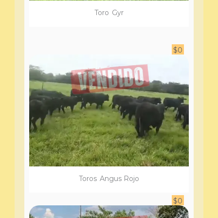
Toro
Gyr
$
0
Toro
s
Angus Rojo
$
0