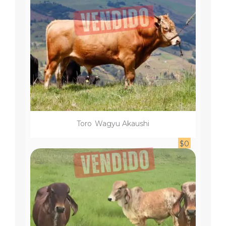
Toro
Wagyu Akaushi
$
0