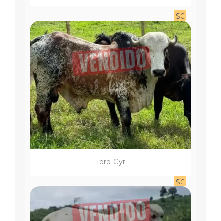
$
0
Toro
Gyr
$
0