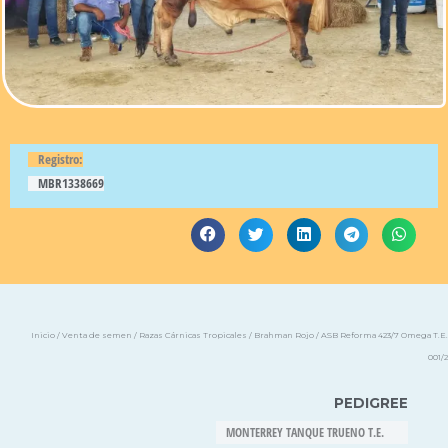
Registro:
MBR1338669
Inicio
/
Venta de semen
/
Razas Cárnicas Tropicales
/
Brahman Rojo
/ ASB Reforma 423/7 Omega T.E.
001/2
PEDIGREE
MONTERREY TANQUE TRUENO T.E.