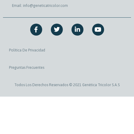
Email: info@geneticatricolor.com
F
T
L
Y
a
w
i
o
c
i
n
u
e
t
k
t
b
t
e
u
Política De Privacidad
o
e
d
b
o
r
i
e
k
n
Preguntas Frecuentes
-
-
f
i
n
Todos Los Derechos Reservados © 2021 Genética Tricolor S.A.S