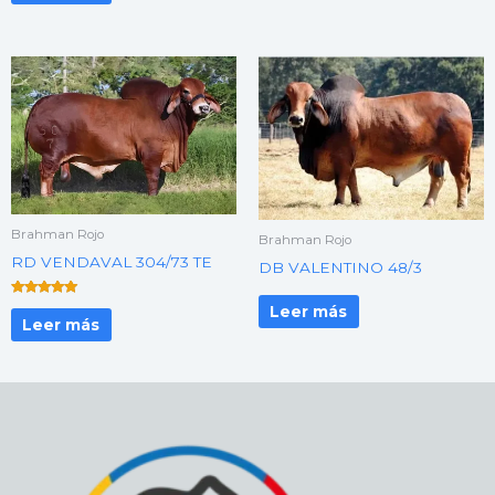
Brahman Rojo
Brahman Rojo
RD VENDAVAL 304/73 TE
DB VALENTINO 48/3
Valorado con
Leer más
5.00
Leer más
de 5