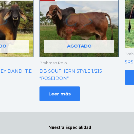
DO
AGOTADO
Brah
SRS
Brahman Rojo
EY DANDI T.E.
DB SOUTHERN STYLE 1/215
“POSEIDON”
Leer más
Nuestra Especialidad