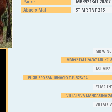
Padre
MBR921341 20/07 
Abuelo Mat
ST MR TNT 215
MR WINC
MBR921341 20/07 MR KC W
ASL MISS
EL OBISPO SAN IGNACIO T.E. 523/14
ST MR TN
VILLALEIVA MANDARINA 24
VILLALEI