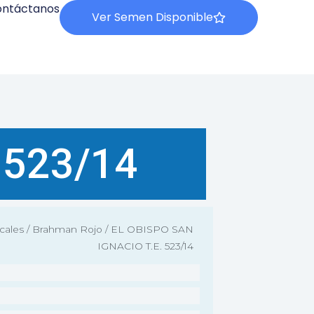
ntáctanos
Ver Semen Disponible
 523/14
cales
/
Brahman Rojo
/ EL OBISPO SAN
IGNACIO T.E. 523/14