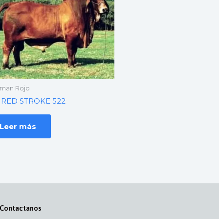
man Rojo
 RED STROKE 522
Leer más
Contactanos