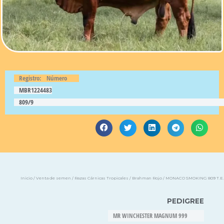
Registro:
Número
MBR1224483
809/9
Inicio
/
Venta de semen
/
Razas Cárnicas Tropicales
/
Brahman Rojo
/ MONACO SMOKING 809 T.E.
PEDIGREE
MR WINCHESTER MAGNUM 999