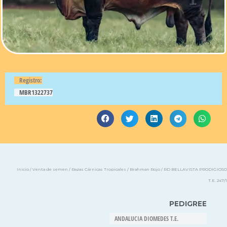
Registro:
MBR1322737
Inicio
/
Venta de semen
/
Razas Cárnicas Tropicales
/
Brahman Rojo
/ RD BELLAVISTA PRODIGIOSO
T.E. 247/1
PEDIGREE
ANDALUCIA DIOMEDES T.E.