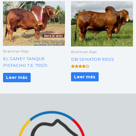
Brahman Rojo
Brahman Rojo
EL CANEY TANQUE
DB SENATOR 930/2
PISTACHO T.E. 755/0
Valorado
con
Leer más
Leer más
4.00
de 5