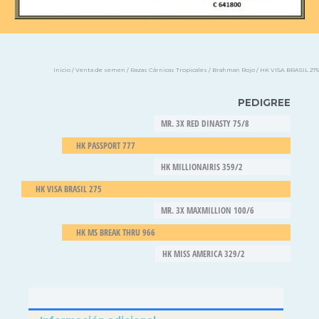
Inicio
/
Venta de semen
/
Razas Cárnicas Tropicales
/
Brahman Rojo
/ HK VISA BRASIL 275
PEDIGREE
MR. 3X RED DINASTY 75/8
HK PASSPORT 777
HK MILLIONAIRIS 359/2
HK VISA BRASIL 275
MR. 3X MAXMILLION 100/6
HK MS BREAK THRU 966
HK MISS AMERICA 329/2