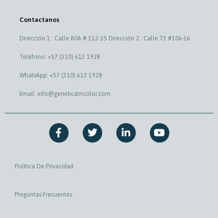
Contactanos
Dirección 1 : Calle 80A # 112-35 Dirección 2 : Calle 73 #106-16
Teléfono: +57 (310) 613 1928
WhatsApp: +57 (310) 613 1928
Email: info@geneticatricolor.com
F
T
L
Y
a
w
i
o
c
i
n
u
e
t
k
t
b
t
e
u
Política De Privacidad
o
e
d
b
o
r
i
e
k
n
Preguntas Frecuentes
-
-
f
i